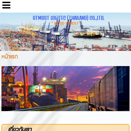
UTMOST LOGITEC (THAILAND) CO.,LTD.
" WE DO UTMOST "
หน้าแรก
เกี่ยวกับเรา